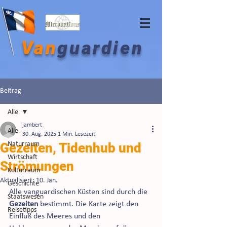
Van
guardien
Beitrag
Alle
jambert
Alle
30. Aug. 2025
1 Min. Lesezeit
Gezeiten, Tidenhub und
Naturraum
Wirtschaft
Strömungen
Kulturraum
Aktualisiert:
10. Jan.
Geschichte
Alle vanguardischen Küsten sind durch die 
Staatswesen
Gezeiten 
bestimmt. Die Karte zeigt den 
Reisetipps
Einfluß des Meeres und den 