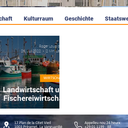
chaft
Kulturraum
Geschichte
Staatsw
Roger Loup de Mer
26. Juli 2022
2 Min. Lesezeit
WIRTSCHAFT
Landwirtschaft und
Fischereiwirtschaft
17 Plan de la Citet Vieil
Appelleu nou 24 heurx
1003 Prèsenet, La Vanguardië
+29 01 1199 - 88