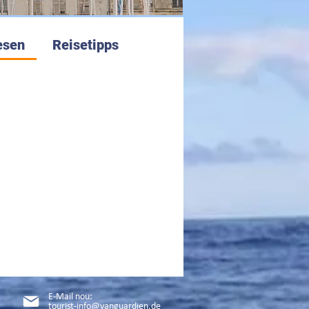
esen
Reisetipps
E-Mail nou:
tourist-info@vanguardien.de