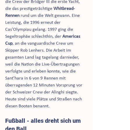
die Crew der Bridger III die erste Yacht, 
die das prestigeträchtige 
Whitbread-
Rennen
 rund um die Welt gewann. Eine 
Leistung, die 1996 erneut der 
Cas'Olympiau gelang. 1997 ging die 
Segeltrophäe schlechthin, der 
Americas 
Cup
, an die vanguardische Crew um 
Skipper Rob Lenhers. Die Arbeit im 
gesamten Land lag tagelang darnieder, 
weil die Nation die Live-Übertragungen 
verfolgte und erleben konnte, wie die 
Sant'hara in 6 von 9 Rennen mit 
überragenden 12 Minuten Vorsprung vor 
der Schweizer Crew der Alinghi siegte. 
Heute sind viele Plätze und Straßen nach 
diesen Booten benannt.    
Fußball - alles dreht sich um 
den Ball