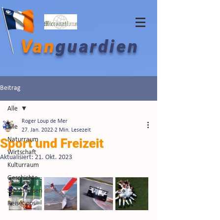
Van
guardien
Beitrag
Alle
Roger Loup de Mer
Alle
27. Jan. 2022
2 Min. Lesezeit
Sport und Freizeit
Naturraum
Wirtschaft
Aktualisiert:
21. Okt. 2023
Kulturraum
Geschichte
Staatswesen
Reisetipps